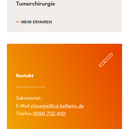
Tumorchirurgie
MEHR ERFAHREN
Kontakt
Sekretariat:
E-Mail
chirurgie@csl-kelheim.de
Telefon
09441 702-4101