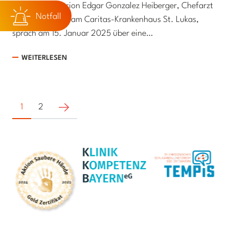
Dr. Univ. Asuncion Edgar Gonzalez Heiberger, Chefarzt
Notfall
der Frauenklinik am Caritas-Krankenhaus St. Lukas,
sprach am 15. Januar 2025 über eine…
WEITERLESEN
Nächste Seite
1
2
Zertifikate und Auszeichnungen