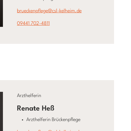
brueckenpflege@csl-kelheim.de
09441 702-4811
Arzthelferin
Renate Heß
Arzthelferin Brückenpflege