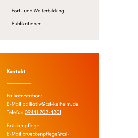
Fort- und Weiterbildung
Publikationen
Kontakt
Palliativstation:
E-Mail
palliativ@csl-kelheim.de
Telefon
09441 702-4201
Brückenpflege:
E-Mail
brueckenpflege@csl-