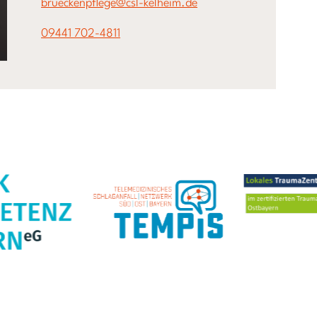
brueckenpflege@csl-kelheim.de
09441 702-4811
hnungen